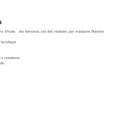
s
tons d’huile , les kimonos ont été réalisés par madame Martine
’acrylique.
’s creations.
lic.