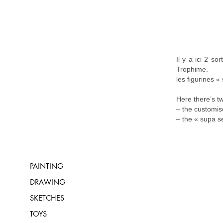
Il y a ici 2 s
Trophime.
Malojo
les figurines «
Art
Here there’s tw
– the customis
– the « supa se
PAINTING
DRAWING
SKETCHES
TOYS